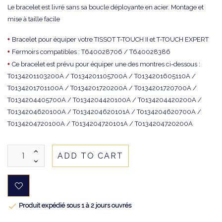
Le bracelet est livré sans sa boucle déployante en acier. Montage et
mise à taille facile
•
Bracelet pour équiper votre TISSOT T-TOUCH II et T-TOUCH EXPERT
•
Fermoirs compatibles : T640028706 / T640028386
•
Ce bracelet est prévu pour équiper une des montres ci-dessous :
T0134201103200A / T0134201105700A / T0134201605110A /
T0134201701100A / T0134201720200A / T0134201720700A /
T0134204405700A / T0134204420100A / T0134204420200A /
T0134204620100A / T0134204620101A / T0134204620700A /
T0134204720100A / T0134204720101A / T0134204720200A
ADD TO CART

Produit expédié sous 1 à 2 jours ouvrés