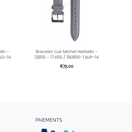
lin -
Bracelet cuir Michel Herbelin -
OLD-14
12856 - 17456 / 15E856-TAUP-14
€75.00
PAIEMENTS