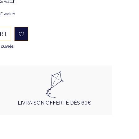
5E watch
5E watch
ART
s ouvrés
LIVRAISON OFFERTE DÈS 60€