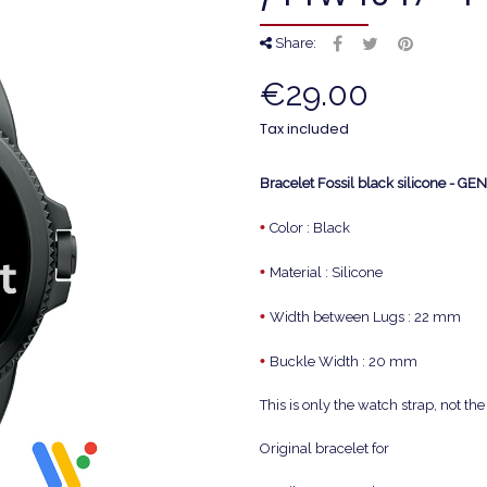
Share:
€29.00
Tax included
Bracelet Fossil black silicone - 
•
Color : Black
•
Material : Silicone
•
Width between Lugs : 22 mm
•
Buckle Width : 20 mm
This is only the watch strap, not t
Original bracelet for