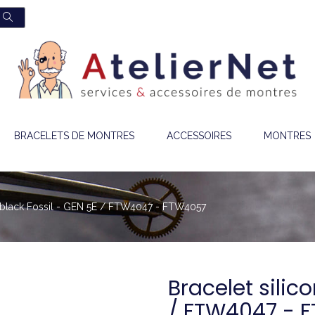
BRACELETS DE MONTRES
ACCESSOIRES
MONTRES
e black Fossil - GEN 5E / FTW4047 - FTW4057
Bracelet silic
/ FTW4047 - 