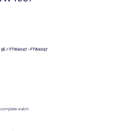
GEN 5E / FTW4047 - FTW4057
he complete watch.