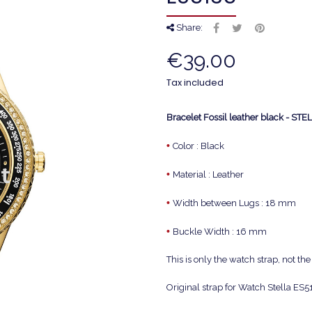
Share:
€39.00
Tax included
Bracelet Fossil leather black - ST
•
Color : Black
•
Material : Leather
•
Width between Lugs : 18 mm
•
Buckle Width : 16 mm
This is only the watch strap, not t
Original strap for Watch Stella ES5