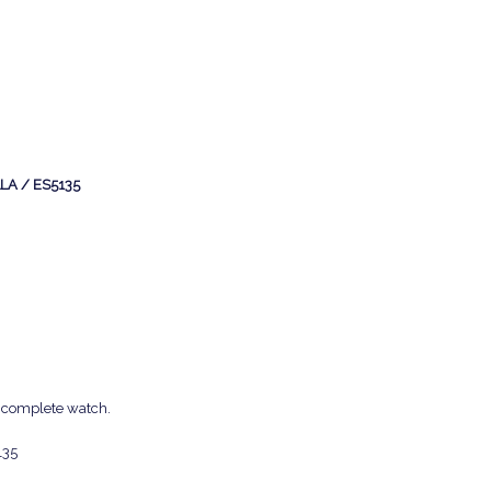
ELLA / ES5135
he complete watch.
135