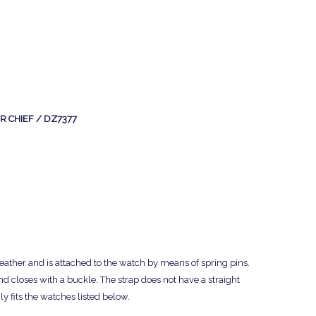
BER CHIEF / DZ7377
leather and is attached to the watch by means of spring pins.
d closes with a buckle. The strap does not have a straight
y fits the watches listed below.