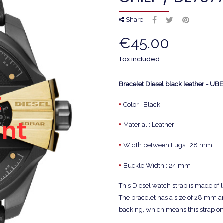
Share:
€45.00
Tax included
Bracelet Diesel black leather - U
•
Color : Black
•
Material : Leather
•
Width between Lugs : 28 mm
•
Buckle Width : 24 mm
This Diesel watch strap is made of 
The bracelet has a size of 28 mm an
backing, which means this strap onl