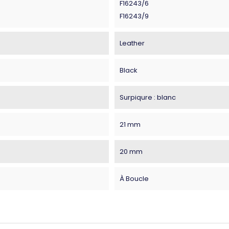
F16243/6
F16243/9
Leather
Black
Surpiqure : blanc
21 mm
20 mm
À Boucle