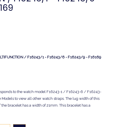
6169
 MULTIFUNCTION / F16243/1 - F16243/6 - F16243/9 - F16169
responds to the watch model F16243-1 / F16243-6 / F16243-
 Models to view all other watch straps. The lug width of this
f the bracelet has a width of 21mm. This bracelet has a