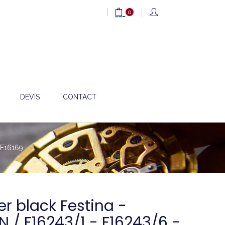
0
DEVIS
CONTACT
 F16169
er black Festina -
 / F16243/1 - F16243/6 -