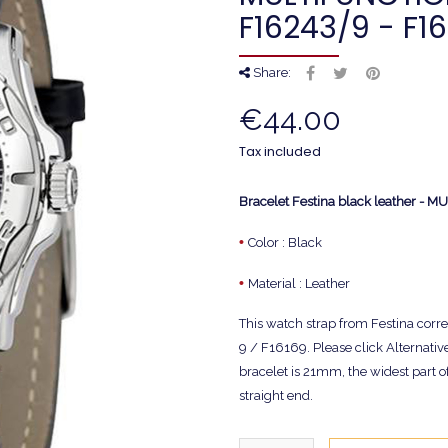
F16243/9 - F1
Share:
€44.00
Tax included
Bracelet Festina black leather -
•
Color : Black
•
Material : Leather
This watch strap from Festina cor
9 / F16169. Please click Alternative
bracelet is 21mm, the widest part o
straight end.