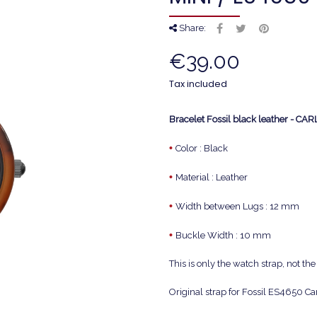
Share:
€39.00
Tax included
Bracelet Fossil black leather - CA
•
Color : Black
•
Material : Leather
•
Width between Lugs : 12 mm
•
Buckle Width : 10 mm
This is only the watch strap, not t
Original strap for Fossil ES4650 Car