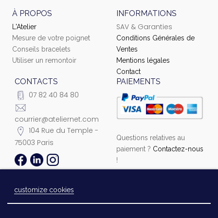
À PROPOS
INFORMATIONS
SAV & Garanties
L'Atelier
Mesure de votre poignet
Conditions Générales de
Conseils bracelets
Ventes
Utiliser un remontoir
Mentions légales
Contact
CONTACTS
PAIEMENTS
07 82 40 84 80
courrier@ateliernet.com
104 Rue du Temple -
Questions relatives au
75003 Paris
paiement ?
Contactez-nous
!
customize cookies
© 2021 Ateliernet. Tous droits réservés
Laissez-nous un message