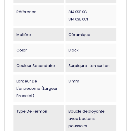
Référence
814XSBXC
814XSBXC1
Matière
Céramique
Color
Black
Couleur Secondaire
Surpiqure : ton sur ton
Largeur De
8 mm
L'entrecorne (largeur
Bracelet)
Type De Fermoir
Boucle déployante
avec boutons
poussoirs