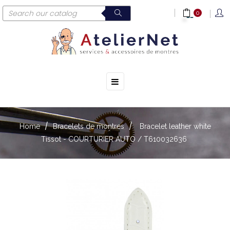
0
☰
Toggle
navigation
Home
Bracelets de montres
Bracelet leather white
Tissot - COURTURIER AUTO / T610032636