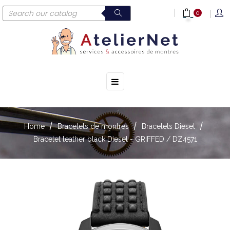
0
☰
Toggle
navigation
Home
Bracelets de montres
Bracelets Diesel
Bracelet leather black Diesel - GRIFFED / DZ4571