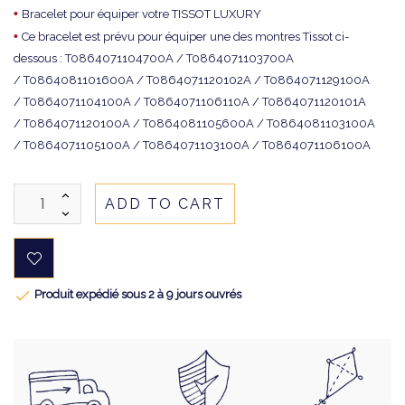
•
Bracelet pour équiper votre TISSOT LUXURY
•
Ce bracelet est prévu pour équiper une des montres Tissot ci-
dessous : T0864071104700A / T0864071103700A
/ T0864081101600A / T0864071120102A / T0864071129100A
/ T0864071104100A / T0864071106110A / T0864071120101A
/ T0864071120100A / T0864081105600A / T0864081103100A
/ T0864071105100A / T0864071103100A / T0864071106100A
ADD TO CART

Produit expédié sous 2 à 9 jours ouvrés