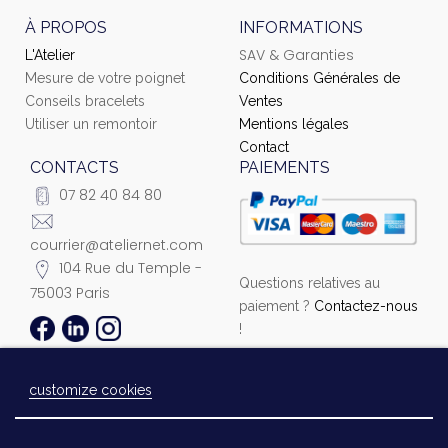
À PROPOS
INFORMATIONS
SAV & Garanties
L'Atelier
Mesure de votre poignet
Conditions Générales de
Conseils bracelets
Ventes
Utiliser un remontoir
Mentions légales
Contact
CONTACTS
PAIEMENTS
07 82 40 84 80
courrier@ateliernet.com
104 Rue du Temple -
Questions relatives au
75003 Paris
paiement ?
Contactez-nous
!
customize cookies
© 2021 Ateliernet. Tous droits réservés
Laissez-nous un message