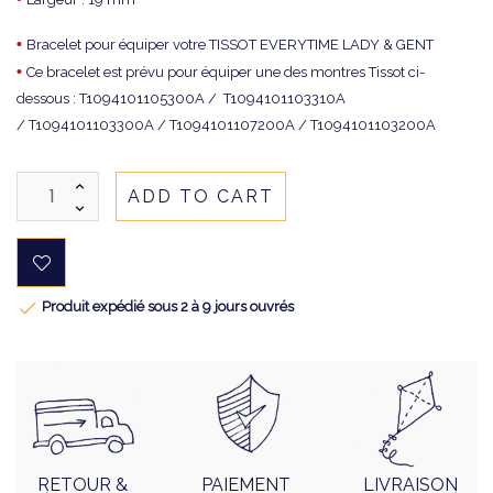
•
Bracelet pour équiper votre TISSOT EVERYTIME LADY & GENT
•
Ce bracelet est prévu pour équiper une des montres Tissot ci-
dessous : T1094101105300A / T1094101103310A
/ T1094101103300A / T1094101107200A / T1094101103200A
ADD TO CART

Produit expédié sous 2 à 9 jours ouvrés
RETOUR &
PAIEMENT
LIVRAISON