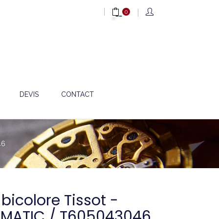
0
DEVIS
CONTACT
46
 bicolore Tissot -
MATIC / T605043046