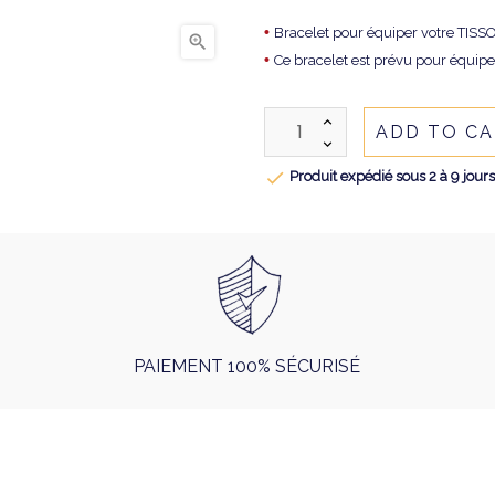
•
Bracelet pour équiper votre T

•
Ce bracelet est prévu pour équip
ADD TO C

Produit expédié sous 2 à 9 jour
PAIEMENT 100% SÉCURISÉ