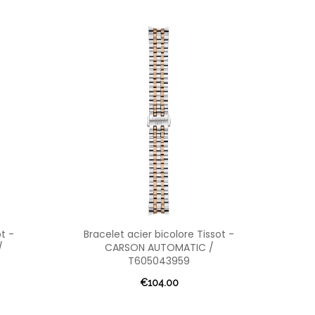
t -
Bracelet acier bicolore Tissot -
Brac
/
CARSON AUTOMATIC /
A
T605043959
€104.00