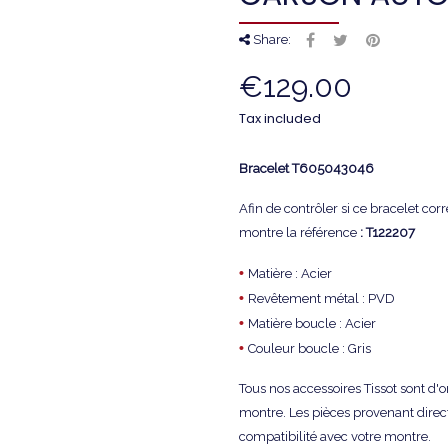
Share:
€129.00
Tax included
Bracelet
T605043046
Afin de contrôler si ce bracelet co
montre la référence
: T122207
•
Matière : Acier
•
Revêtement métal : PVD
•
Matière boucle : Acier
•
Couleur boucle : Gris
Tous nos accessoires Tissot sont d'
montre. Les pièces provenant direc
compatibilité avec votre montre.