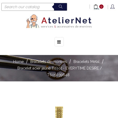
0
☰
Toggle
navigation
Home
Bracelets de montres
Bracelets Métal
Bracelet acier jaune Tissot - EVERYTIME DESIRE /
T605039648