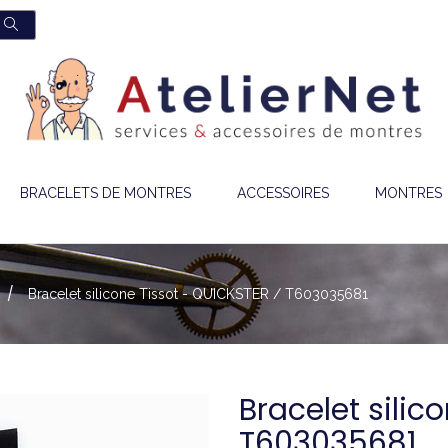
BRACELETS DE MONTRES
ACCESSOIRES
MONTRES
Bracelet silicone Tissot - QUICKSTER / T603035681
Bracelet silic
T603035681