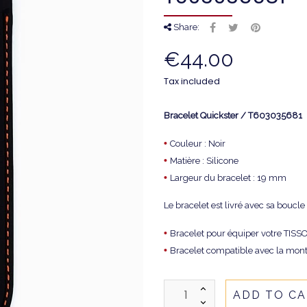
Share:
€44.00
Tax included
Bracelet Quickster / T603035681
•
Couleur : Noir
•
Matière : Silicone
•
Largeur du bracelet : 19 mm
Le bracelet est livré avec sa boucle 
•
Bracelet pour équiper votre TIS
•
Bracelet compatible avec la mon
ADD TO C