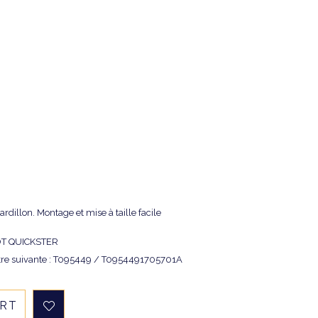
ardillon. Montage et mise à taille facile
SOT QUICKSTER
tre suivante : T095449 / T0954491705701A
ART