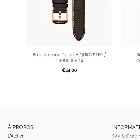
Bracelet cuir Tissot - QUICKSTER /
B
T600035974
Q
€44.00
À PROPOS
INFORMAT
SAV & Garan
L'Atelier