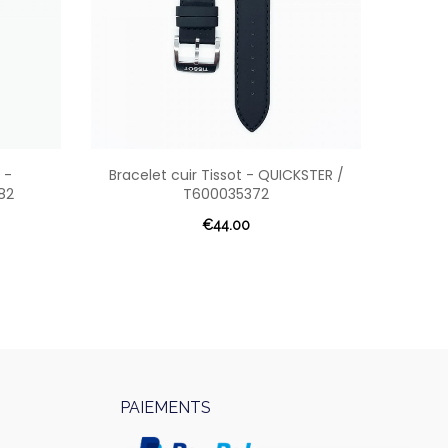
 -
Bracelet cuir Tissot - QUICKSTER /
Brace
82
T600035372
€44.00
PAIEMENTS