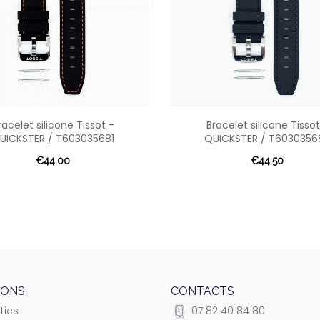
racelet silicone Tissot -
Bracelet silicone Tissot
UICKSTER / T603035681
QUICKSTER / T6030356
€44.00
€44.50
IONS
CONTACTS
ties
07 82 40 84 80