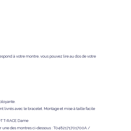
rrespond à votre montre, vous pouvez lire au dos de votre
éployante.
t livrés avec le bracelet. Montage et mise à taille facile
SSOT T-RACE Dame
per une des montres ci-dessous : T0482171701700A /