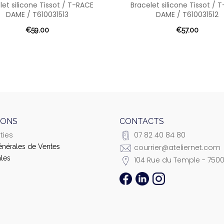
let silicone Tissot / T-RACE
Bracelet silicone Tissot / 
DAME / T610031513
DAME / T610031512
€59.00
€57.00
IONS
CONTACTS
ties
07 82 40 84 80
énérales de Ventes
courrier@ateliernet.com
les
104 Rue du Temple - 7500