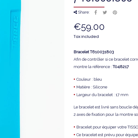
Share:
€59.00
Tax included
Bracelet T610031803
Afin de contrôler si ce bracelet co
montre la référence :
T048217
•
Couleur : bleu
•
Matière : Silicone
•
Largeur du bracelet : 17 mm
Le bracelet est livré sans boucle d
2 axes de fixation pour la montre son
•
Bracelet pour équiper votre TI
•
Ce bracelet est prévu pour équi