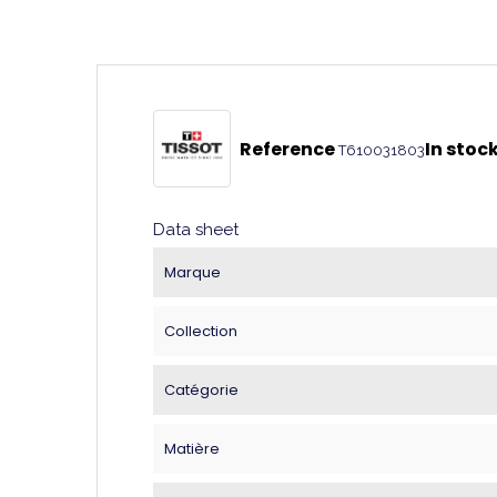
Reference
In stoc
T610031803
Data sheet
Marque
Collection
Catégorie
Matière