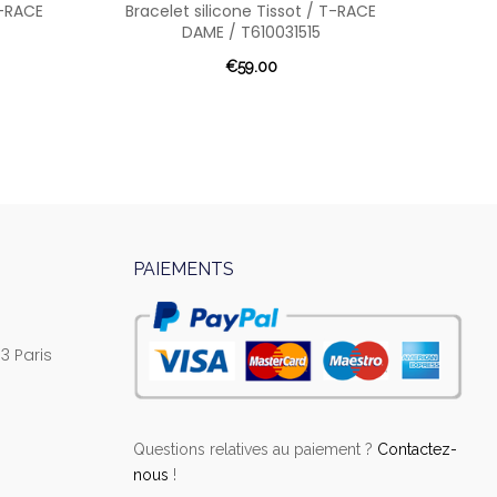
T-RACE
Bracelet silicone Tissot / T-RACE
Brace
DAME / T610031515
€59.00
PAIEMENTS
3 Paris
Questions relatives au paiement ?
Contactez-
nous
!