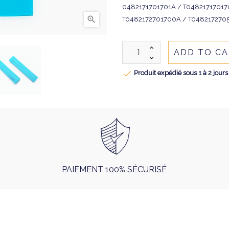
0482171701701A / T04821717017

T0482172701700A / T048217270
ADD TO C

Produit expédié sous 1 à 2 jours
PAIEMENT 100% SÉCURISÉ