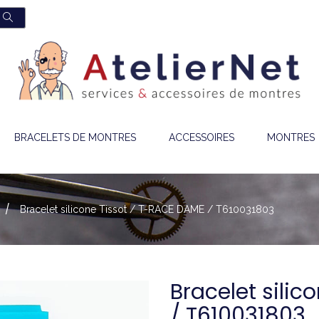
BRACELETS DE MONTRES
ACCESSOIRES
MONTRES
Bracelet silicone Tissot / T-RACE DAME / T610031803
Bracelet silic
/ T610031803