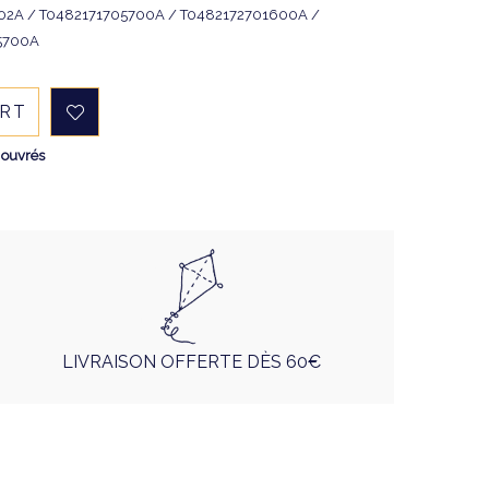
02A / T0482171705700A / T0482172701600A /
5700A
ART
 ouvrés
LIVRAISON OFFERTE DÈS 60€