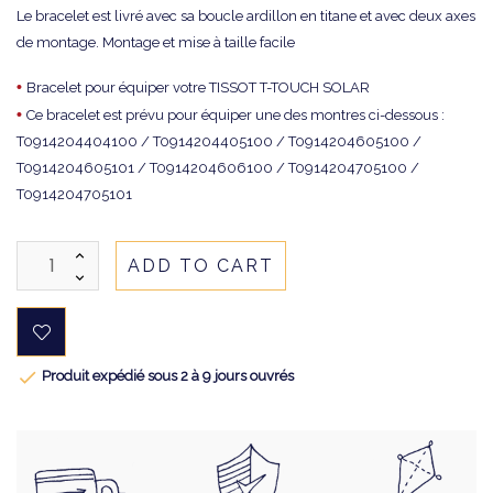
Le bracelet est livré avec sa boucle ardillon en titane et avec deux axes
de montage. Montage et mise à taille facile
•
Bracelet pour équiper votre TISSOT T-TOUCH SOLAR
•
Ce bracelet est prévu pour équiper une des montres ci-dessous :
T0914204404100 / T0914204405100 / T0914204605100 /
T0914204605101 / T0914204606100 / T0914204705100 /
T0914204705101
ADD TO CART

Produit expédié sous 2 à 9 jours ouvrés