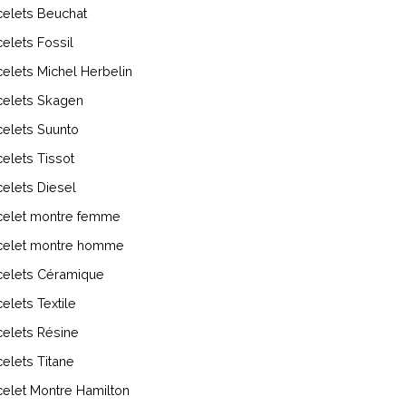
celets Beuchat
elets Fossil
elets Michel Herbelin
celets Skagen
celets Suunto
elets Tissot
elets Diesel
celet montre femme
celet montre homme
celets Céramique
elets Textile
celets Résine
elets Titane
elet Montre Hamilton