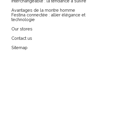
interchangeable : la tendance à suivre
Avantages de la montre homme
Festina connectée : allier élégance et
technologie
Our stores
Contact us
Sitemap