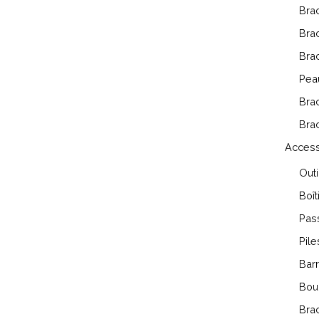
Bra
Brac
Bra
Pea
Brac
Brac
Access
Outi
Boît
Pass
Pile
Barr
Bou
Brac