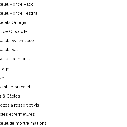
celet Montre Rado
elet Montre Festina
celets Omega
u de Crocodile
elets Synthetique
elets Satin
oires de montres
llage
ier
ant de bracelet
s & Câbles
ettes à ressort et vis
cles et fermetures
elet de montre maillons