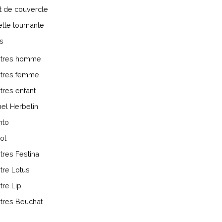
t de couvercle
tte tournante
s
tres homme
tres femme
tres enfant
el Herbelin
nto
ot
tres Festina
tre Lotus
re Lip
tres Beuchat